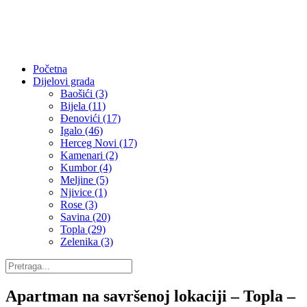
Početna
Dijelovi grada
Baošići (3)
Bijela (11)
Đenovići (17)
Igalo (46)
Herceg Novi (17)
Kamenari (2)
Kumbor (4)
Meljine (5)
Njivice (1)
Rose (3)
Savina (20)
Topla (29)
Zelenika (3)
Apartman na savršenoj lokaciji – Topla –