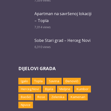
7,059
views
Apartman na savršenoj lokaciji
– Topla
7,014
views
Sobe Stari grad – Herceg Novi
6,310
views
DIJELOVI GRADA
Igalo
Topla
Savina
Đenovići
Herceg Novi
Bijela
Meljine
Kumbor
Baošići
Rose
Zelenika
Kamenari
Njivice