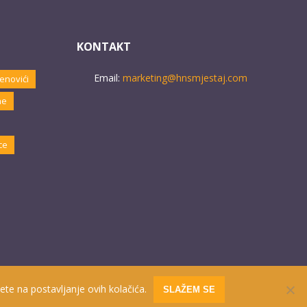
KONTAKT
Email:
marketing@hnsmjestaj.com
enovići
ne
ce
ete na postavljanje ovih kolačića.
SLAŽEM SE
Website developed by
PRO ECO