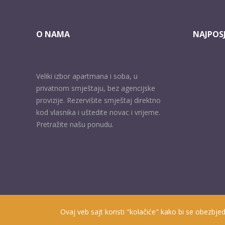
O NAMA
NAJPOSJ
Veliki izbor apartmana i soba, u
privatnom smještaju, bez agencijske
provizije. Rezervišite smještaj direktno
kod vlasnika i uštedite novac i vrijeme.
Pretražite našu ponudu.
Ovaj veb sajt koristi "kolačiće" kako bi se obezbjed
Prisutni od 2010. godine | 2019 © Smještaj u Herceg Novom