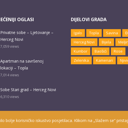
EĆENIJI OGLASI
DIJELOVI GRADA
Privatne sobe – Ljetovanje –
Igalo
Topla
Savina
Đ
Herceg Novi
Herceg Novi
Bijela
Melji
7,059
views
Kumbor
Baošići
Rose
Zelenika
Kamenari
Njivi
Apartman na savršenoj
lokaciji – Topla
7,014
views
Sobe Stari grad – Herceg Novi
6,310
views
ilo bolje korisničko iskustvo posjetilaca. Klikom na „Slažem se“ pristaj