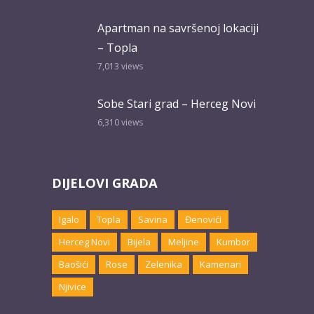
Apartman na savršenoj lokaciji
– Topla
7,013
views
Sobe Stari grad – Herceg Novi
6,310
views
DIJELOVI GRADA
Igalo
Topla
Savina
Đenovići
Herceg Novi
Bijela
Meljine
Kumbor
Baošići
Rose
Zelenika
Kamenari
Njivice