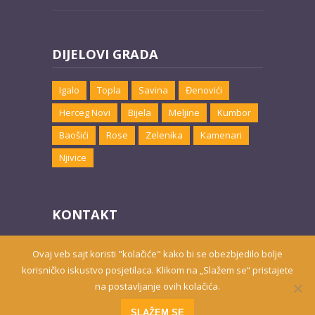
DIJELOVI GRADA
Igalo
Topla
Savina
Đenovići
Herceg Novi
Bijela
Meljine
Kumbor
Baošići
Rose
Zelenika
Kamenari
Njivice
KONTAKT
Email:
marketing@hnsmjestaj.com
Ovaj veb sajt koristi "kolačiće" kako bi se obezbjedilo bolje
korisničko iskustvo posjetilaca. Klikom na „Slažem se“ pristajete
na postavljanje ovih kolačića.
Prisutni od 2010. godine | 2019 © Smještaj u Herceg Novom
SLAŽEM SE