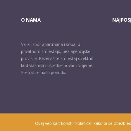
O NAMA
NAJPOSJ
Veliki izbor apartmana i soba, u
privatnom smještaju, bez agencijske
provizije. Rezervišite smještaj direktno
kod vlasnika i uštedite novac i vrijeme.
Pretražite našu ponudu.
Ovaj veb sajt koristi "kolačiće" kako bi se obezbjed
Prisutni od 2010. godine | 2019 © Smještaj u Herceg Novom