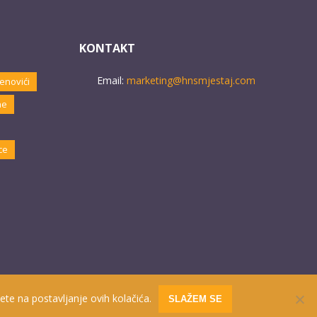
KONTAKT
Email:
marketing@hnsmjestaj.com
enovići
ne
ce
ete na postavljanje ovih kolačića.
SLAŽEM SE
Website developed by
PRO ECO