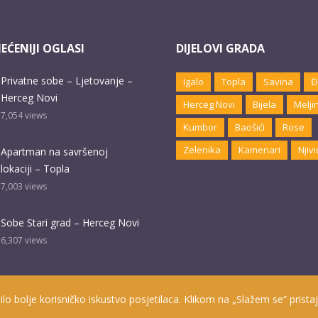
EĆENIJI OGLASI
DIJELOVI GRADA
Privatne sobe – Ljetovanje –
Igalo
Topla
Savina
Đ
Herceg Novi
Herceg Novi
Bijela
Melji
7,054
views
Kumbor
Baošići
Rose
Zelenika
Kamenari
Njivi
Apartman na savršenoj
lokaciji – Topla
7,003
views
Sobe Stari grad – Herceg Novi
6,307
views
ilo bolje korisničko iskustvo posjetilaca. Klikom na „Slažem se“ pristaj