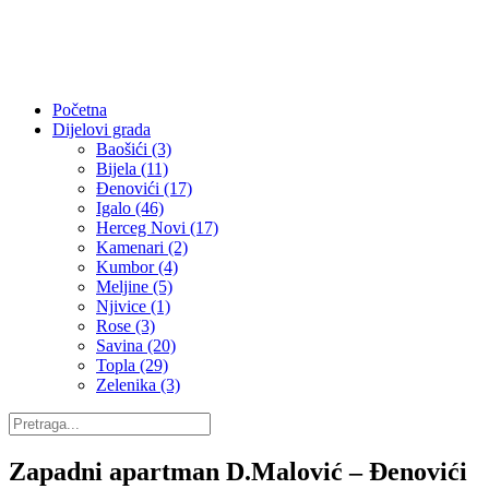
Početna
Dijelovi grada
Baošići (3)
Bijela (11)
Đenovići (17)
Igalo (46)
Herceg Novi (17)
Kamenari (2)
Kumbor (4)
Meljine (5)
Njivice (1)
Rose (3)
Savina (20)
Topla (29)
Zelenika (3)
Zapadni apartman D.Malović – Đenovići