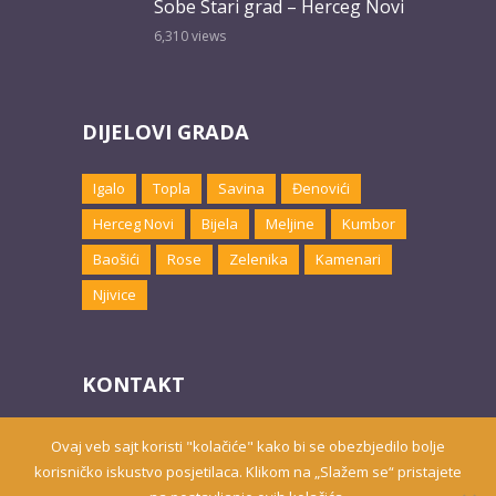
Sobe Stari grad – Herceg Novi
6,310
views
DIJELOVI GRADA
Igalo
Topla
Savina
Đenovići
Herceg Novi
Bijela
Meljine
Kumbor
Baošići
Rose
Zelenika
Kamenari
Njivice
KONTAKT
Email:
marketing@hnsmjestaj.com
Ovaj veb sajt koristi "kolačiće" kako bi se obezbjedilo bolje
korisničko iskustvo posjetilaca. Klikom na „Slažem se“ pristajete