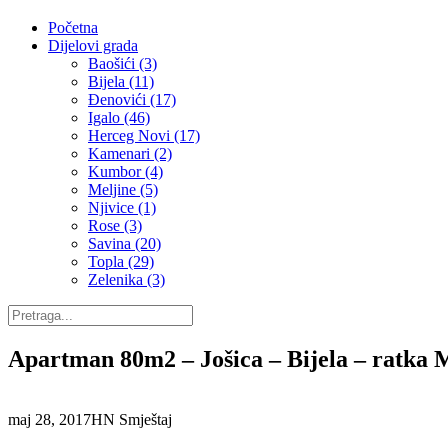
Početna
Dijelovi grada
Baošići (3)
Bijela (11)
Đenovići (17)
Igalo (46)
Herceg Novi (17)
Kamenari (2)
Kumbor (4)
Meljine (5)
Njivice (1)
Rose (3)
Savina (20)
Topla (29)
Zelenika (3)
Apartman 80m2 – Jošica – Bijela – ratka M
maj 28, 2017
HN Smještaj