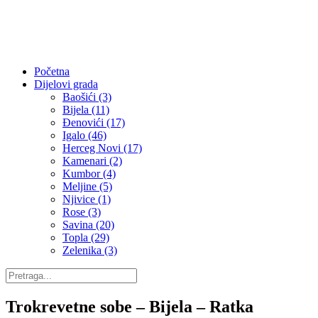
Početna
Dijelovi grada
Baošići (3)
Bijela (11)
Đenovići (17)
Igalo (46)
Herceg Novi (17)
Kamenari (2)
Kumbor (4)
Meljine (5)
Njivice (1)
Rose (3)
Savina (20)
Topla (29)
Zelenika (3)
Trokrevetne sobe – Bijela – Ratka