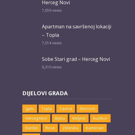
Herceg Novi
7,059
views
Apartman na savršenoj lokaciji
– Topla
7,014
views
Sobe Stari grad – Herceg Novi
6,310
views
DIJELOVI GRADA
Igalo
Topla
Savina
Đenovići
Herceg Novi
Bijela
Meljine
Kumbor
Baošići
Rose
Zelenika
Kamenari