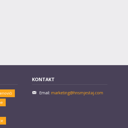
KONTAKT
Email:
marketing@hnsmjestaj.com
enovići
ne
ce