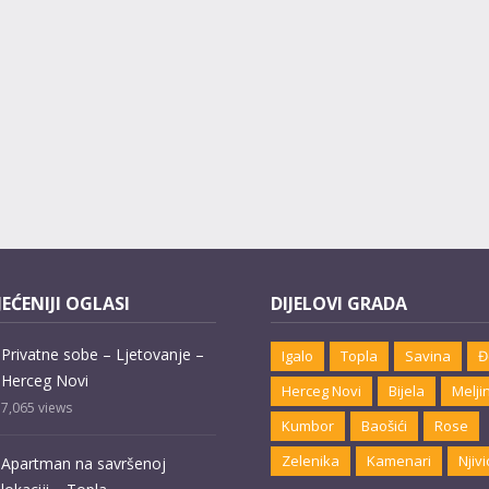
EĆENIJI OGLASI
DIJELOVI GRADA
Privatne sobe – Ljetovanje –
Igalo
Topla
Savina
Đ
Herceg Novi
Herceg Novi
Bijela
Melji
7,065
views
Kumbor
Baošići
Rose
Zelenika
Kamenari
Njivi
Apartman na savršenoj