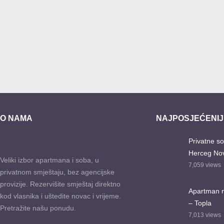
O NAMA
NAJPOSJEĆENIJI
Privatne so
Herceg Nov
Veliki izbor apartmana i soba, u
7,059
views
privatnom smještaju, bez agencijske
provizije. Rezervišite smještaj direktno
Apartman na
kod vlasnika i uštedite novac i vrijeme.
– Topla
Pretražite našu ponudu.
7,013
views