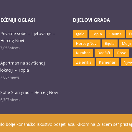
EĆENIJI OGLASI
DIJELOVI GRADA
Privatne sobe – Ljetovanje –
Igalo
Topla
Savina
Đ
Herceg Novi
Herceg Novi
Bijela
Melji
7,058
views
Kumbor
Baošići
Rose
Zelenika
Kamenari
Njivi
Apartman na savršenoj
lokaciji – Topla
7,007
views
Sobe Stari grad – Herceg Novi
6,307
views
ilo bolje korisničko iskustvo posjetilaca. Klikom na „Slažem se“ pristaj