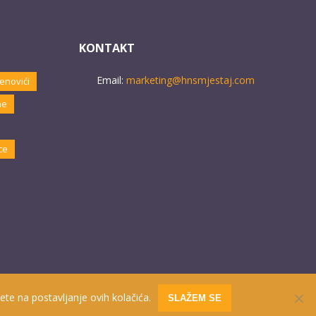
KONTAKT
Email:
marketing@hnsmjestaj.com
enovići
ne
ce
ete na postavljanje ovih kolačića.
SLAŽEM SE
Website developed by
PRO ECO