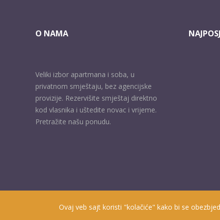
O NAMA
NAJPOSJ
Veliki izbor apartmana i soba, u
privatnom smještaju, bez agencijske
provizije. Rezervišite smještaj direktno
kod vlasnika i uštedite novac i vrijeme.
Pretražite našu ponudu.
Ovaj veb sajt koristi "kolačiće" kako bi se obezbjed
Prisutni od 2010. godine | 2019 © Smještaj u Herceg Novom