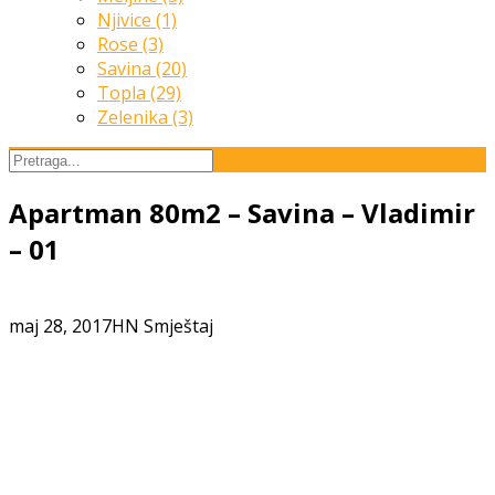
Njivice (1)
Rose (3)
Savina (20)
Topla (29)
Zelenika (3)
Apartman 80m2 – Savina – Vladimir
– 01
maj 28, 2017
HN Smještaj