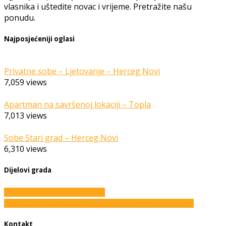
vlasnika i uštedite novac i vrijeme. Pretražite našu
ponudu.
Najposjećeniji oglasi
Privatne sobe – Ljetovanje – Herceg Novi
7,059
views
Apartman na savršenoj lokaciji – Topla
7,013
views
Sobe Stari grad – Herceg Novi
6,310
views
Dijelovi grada
Igalo
Topla
Savina
Đenovići
Herceg
Novi
Bijela
Meljine
Kumbor
Baošići
Rose
Zelenika
Kamenari
Njivice
Kontakt