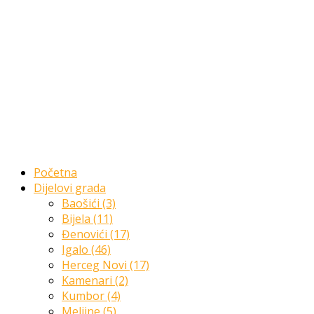
Početna
Dijelovi grada
Baošići (3)
Bijela (11)
Đenovići (17)
Igalo (46)
Herceg Novi (17)
Kamenari (2)
Kumbor (4)
Meljine (5)