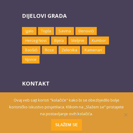
DIJELOVI GRADA
Igalo
Topla
Savina
Đenovići
Herceg Novi
Bijela
Meljine
Kumbor
Baošići
Rose
Zelenika
Kamenari
Njivice
KONTAKT
Email:
marketing@hnsmjestaj.com
Ovaj veb sajt koristi "kolačiće" kako bi se obezbjedilo bolje
korisničko iskustvo posjetilaca. Klikom na „Slažem se“ pristajete
na postavljanje ovih kolačića.
Prisutni od 2010. godine | 2019 © Smještaj u Herceg Novom
SLAŽEM SE
Website developed by
PRO ECO