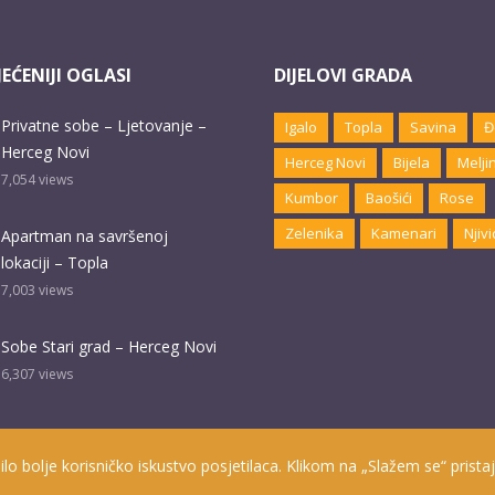
EĆENIJI OGLASI
DIJELOVI GRADA
Privatne sobe – Ljetovanje –
Igalo
Topla
Savina
Đ
Herceg Novi
Herceg Novi
Bijela
Melji
7,054
views
Kumbor
Baošići
Rose
Zelenika
Kamenari
Njivi
Apartman na savršenoj
lokaciji – Topla
7,003
views
Sobe Stari grad – Herceg Novi
6,307
views
ilo bolje korisničko iskustvo posjetilaca. Klikom na „Slažem se“ pristaj