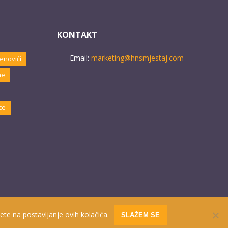
KONTAKT
Email:
marketing@hnsmjestaj.com
enovići
ne
ce
ete na postavljanje ovih kolačića.
SLAŽEM SE
Website developed by
PRO ECO