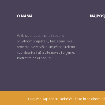
O NAMA
NAJPOSJ
Veliki izbor apartmana i soba, u
privatnom smještaju, bez agencijske
provizije. Rezervišite smještaj direktno
kod vlasnika i uštedite novac i vrijeme.
Pretražite našu ponudu.
Ovaj veb sajt koristi "kolačiće" kako bi se obezbjed
Prisutni od 2010. godine | 2019 © Smještaj u Herceg Novom