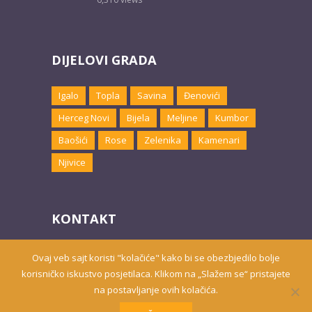
DIJELOVI GRADA
Igalo
Topla
Savina
Đenovići
Herceg Novi
Bijela
Meljine
Kumbor
Baošići
Rose
Zelenika
Kamenari
Njivice
KONTAKT
Email:
marketing@hnsmjestaj.com
Ovaj veb sajt koristi "kolačiće" kako bi se obezbjedilo bolje
korisničko iskustvo posjetilaca. Klikom na „Slažem se“ pristajete
na postavljanje ovih kolačića.