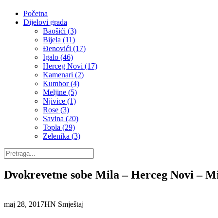
Početna
Dijelovi grada
Baošići (3)
Bijela (11)
Đenovići (17)
Igalo (46)
Herceg Novi (17)
Kamenari (2)
Kumbor (4)
Meljine (5)
Njivice (1)
Rose (3)
Savina (20)
Topla (29)
Zelenika (3)
Dvokrevetne sobe Mila – Herceg Novi – Mi
maj 28, 2017
HN Smještaj