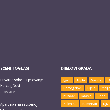
EĆENIJI OGLASI
DIJELOVI GRADA
Privatne sobe – Ljetovanje –
Igalo
Topla
Savina
Đ
Herceg Novi
Herceg Novi
Bijela
Melji
7,059
views
Kumbor
Baošići
Rose
Zelenika
Kamenari
Njivi
Apartman na savršenoj