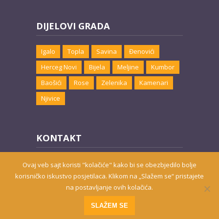
DIJELOVI GRADA
Igalo
Topla
Savina
Đenovići
Herceg Novi
Bijela
Meljine
Kumbor
Baošići
Rose
Zelenika
Kamenari
Njivice
KONTAKT
Email:
marketing@hnsmjestaj.com
Ovaj veb sajt koristi "kolačiće" kako bi se obezbjedilo bolje
korisničko iskustvo posjetilaca. Klikom na „Slažem se“ pristajete
na postavljanje ovih kolačića.
Prisutni od 2010. godine | 2019 © Smještaj u Herceg Novom
SLAŽEM SE
Website developed by
PRO ECO