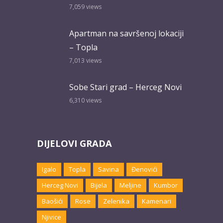
7,059
views
Apartman na savršenoj lokaciji
– Topla
7,013
views
Sobe Stari grad – Herceg Novi
6,310
views
DIJELOVI GRADA
Igalo
Topla
Savina
Đenovići
Herceg Novi
Bijela
Meljine
Kumbor
Baošići
Rose
Zelenika
Kamenari
Njivice