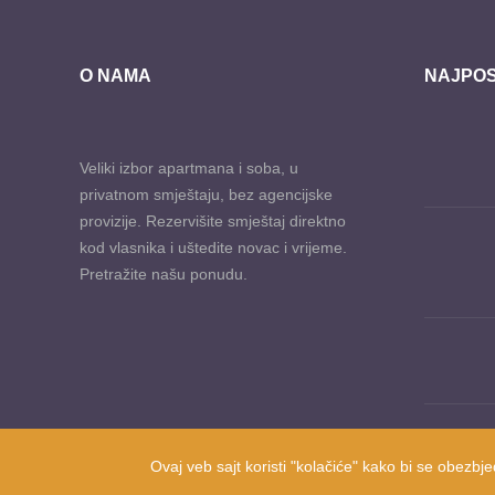
O NAMA
NAJPOS
Veliki izbor apartmana i soba, u
privatnom smještaju, bez agencijske
provizije. Rezervišite smještaj direktno
kod vlasnika i uštedite novac i vrijeme.
Pretražite našu ponudu.
Ovaj veb sajt koristi "kolačiće" kako bi se obezbje
Prisutni od 2010. godine | 2019 © Smještaj u Herceg Novom