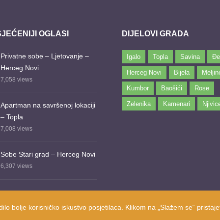
JEĆENIJI OGLASI
DIJELOVI GRADA
Privatne sobe – Ljetovanje –
Igalo
Topla
Savina
Đe
Herceg Novi
Herceg Novi
Bijela
Meljin
7,058
views
Kumbor
Baošići
Rose
Zelenika
Kamenari
Njivic
Apartman na savršenoj lokaciji
– Topla
7,008
views
Sobe Stari grad – Herceg Novi
6,307
views
dilo bolje korisničko iskustvo posjetilaca. Klikom na „Slažem se“ pristajet