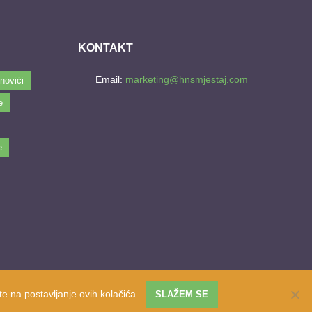
KONTAKT
Email:
marketing@hnsmjestaj.com
novići
e
e
e na postavljanje ovih kolačića.
SLAŽEM SE
Website developed by
PRO ECO