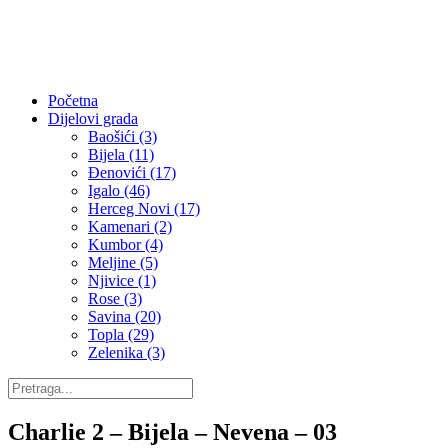
Početna
Dijelovi grada
Baošići (3)
Bijela (11)
Đenovići (17)
Igalo (46)
Herceg Novi (17)
Kamenari (2)
Kumbor (4)
Meljine (5)
Njivice (1)
Rose (3)
Savina (20)
Topla (29)
Zelenika (3)
Charlie 2 – Bijela – Nevena – 03