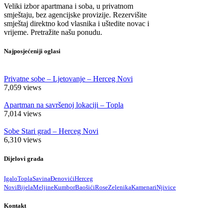
Veliki izbor apartmana i soba, u privatnom
smještaju, bez agencijske provizije. Rezervišite
smještaj direktno kod vlasnika i uštedite novac i
vrijeme. Pretražite našu ponudu.
Najposjećeniji oglasi
Privatne sobe – Ljetovanje – Herceg Novi
7,059
views
Apartman na savršenoj lokaciji – Topla
7,014
views
Sobe Stari grad – Herceg Novi
6,310
views
Dijelovi grada
Igalo
Topla
Savina
Đenovići
Herceg
Novi
Bijela
Meljine
Kumbor
Baošići
Rose
Zelenika
Kamenari
Njivice
Kontakt