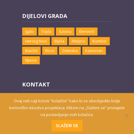
DIJELOVI GRADA
Igalo
Topla
Savina
Đenovići
Herceg Novi
Bijela
Meljine
Kumbor
Baošići
Rose
Zelenika
Kamenari
Njivice
KONTAKT
Email:
marketing@hnsmjestaj.com
Ovaj veb sajt koristi "kolačiće" kako bi se obezbjedilo bolje
korisničko iskustvo posjetilaca. Klikom na „Slažem se“ pristajete
na postavljanje ovih kolačića.
Prisutni od 2010. godine | 2019 © Smještaj u Herceg Novom
SLAŽEM SE
Website developed by
PRO ECO