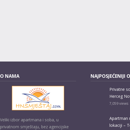
O NAMA
NAJPOSJEĆENIJI 
Privatne s
Herceg No
7,059
views
Apartman 
Veliki izbor apartmana i soba, u
lokaciji – 
privatnom smještaju, bez agencijske