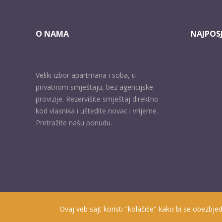
O NAMA
NAJPOSJ
Veliki izbor apartmana i soba, u
privatnom smještaju, bez agencijske
provizije. Rezervišite smještaj direktno
kod vlasnika i uštedite novac i vrijeme.
Pretražite našu ponudu.
Ovaj veb sajt koristi "kolačiće" kako bi se obezbjed
Prisutni od 2010. godine | 2019 © Smještaj u Herceg Novom