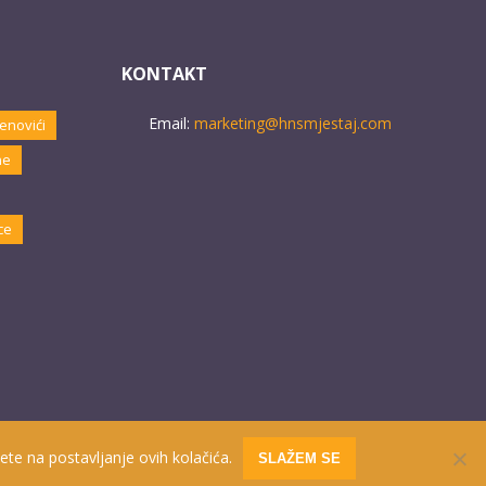
KONTAKT
Email:
marketing@hnsmjestaj.com
enovići
ne
ce
ete na postavljanje ovih kolačića.
SLAŽEM SE
Website developed by
PRO ECO