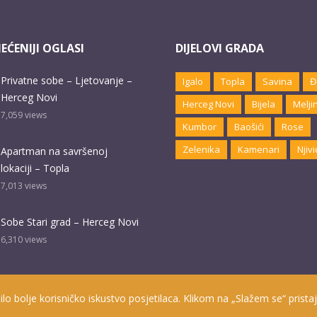
EĆENIJI OGLASI
DIJELOVI GRADA
Privatne sobe – Ljetovanje –
Igalo
Topla
Savina
Đ
Herceg Novi
Herceg Novi
Bijela
Melji
7,059
views
Kumbor
Baošići
Rose
Zelenika
Kamenari
Njivi
Apartman na savršenoj
lokaciji – Topla
7,013
views
Sobe Stari grad – Herceg Novi
6,310
views
ilo bolje korisničko iskustvo posjetilaca. Klikom na „Slažem se“ pristaj