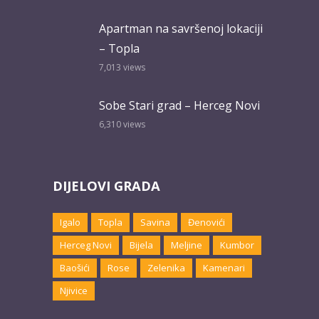
Apartman na savršenoj lokaciji
– Topla
7,013
views
Sobe Stari grad – Herceg Novi
6,310
views
DIJELOVI GRADA
Igalo
Topla
Savina
Đenovići
Herceg Novi
Bijela
Meljine
Kumbor
Baošići
Rose
Zelenika
Kamenari
Njivice