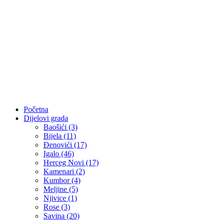
Početna
Dijelovi grada
Baošići (3)
Bijela (11)
Đenovići (17)
Igalo (46)
Herceg Novi (17)
Kamenari (2)
Kumbor (4)
Meljine (5)
Njivice (1)
Rose (3)
Savina (20)