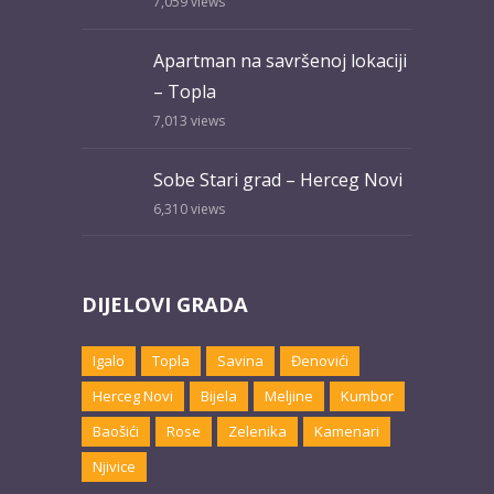
7,059
views
Apartman na savršenoj lokaciji
– Topla
7,013
views
Sobe Stari grad – Herceg Novi
6,310
views
DIJELOVI GRADA
Igalo
Topla
Savina
Đenovići
Herceg Novi
Bijela
Meljine
Kumbor
Baošići
Rose
Zelenika
Kamenari
Njivice