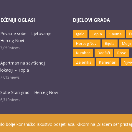
EĆENIJI OGLASI
DIJELOVI GRADA
Privatne sobe – Ljetovanje –
Igalo
Topla
Savina
Đ
Herceg Novi
Herceg Novi
Bijela
Melji
7,059
views
Kumbor
Baošići
Rose
Zelenika
Kamenari
Njivi
Apartman na savršenoj
lokaciji – Topla
7,013
views
Sobe Stari grad – Herceg Novi
6,310
views
ilo bolje korisničko iskustvo posjetilaca. Klikom na „Slažem se“ pristaj