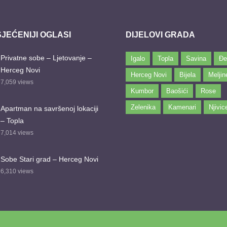
JEĆENIJI OGLASI
DIJELOVI GRADA
Privatne sobe – Ljetovanje –
Igalo
Topla
Savina
Đe
Herceg Novi
Herceg Novi
Bijela
Meljin
7,059
views
Kumbor
Baošići
Rose
Zelenika
Kamenari
Njivic
Apartman na savršenoj lokaciji
– Topla
7,014
views
Sobe Stari grad – Herceg Novi
6,310
views