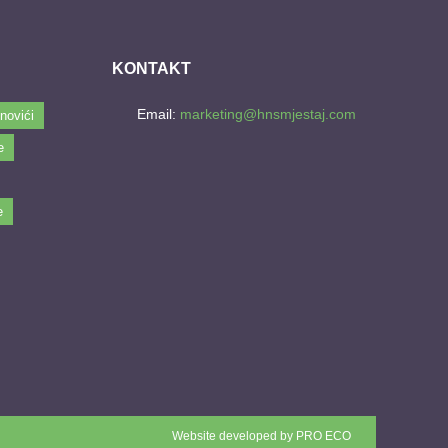
KONTAKT
Email:
marketing@hnsmjestaj.com
novići
e
e
Website developed by
PRO ECO