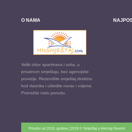
O NAMA
NAJPOS
Veliki izbor apartmana i soba, u
privatnom smještaju, bez agencijske
provizije. Rezervišite smještaj direktno
kod vlasnika i uštedite novac i vrijeme.
Pretražite našu ponudu.
Prisutni od 2010. godine | 2019 © Smještaj u Herceg Novom