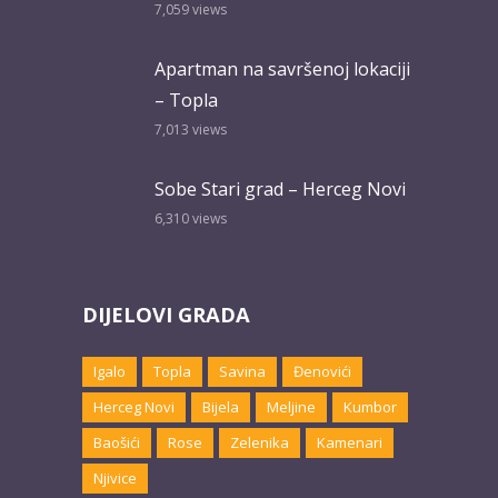
7,059
views
Apartman na savršenoj lokaciji
– Topla
7,013
views
Sobe Stari grad – Herceg Novi
6,310
views
DIJELOVI GRADA
Igalo
Topla
Savina
Đenovići
Herceg Novi
Bijela
Meljine
Kumbor
Baošići
Rose
Zelenika
Kamenari
Njivice