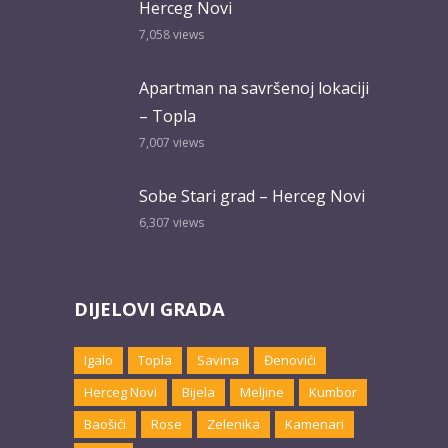
Herceg Novi
7,058
views
Apartman na savršenoj lokaciji
– Topla
7,007
views
Sobe Stari grad – Herceg Novi
6,307
views
DIJELOVI GRADA
Igalo
Topla
Savina
Đenovići
Herceg Novi
Bijela
Meljine
Kumbor
Baošići
Rose
Zelenika
Kamenari