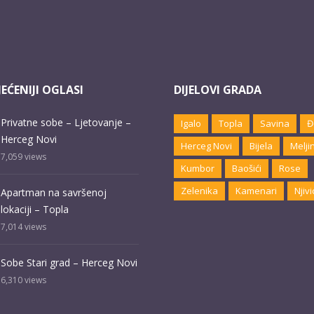
EĆENIJI OGLASI
DIJELOVI GRADA
Privatne sobe – Ljetovanje –
Igalo
Topla
Savina
Đ
Herceg Novi
Herceg Novi
Bijela
Melji
7,059
views
Kumbor
Baošići
Rose
Zelenika
Kamenari
Njivi
Apartman na savršenoj
lokaciji – Topla
7,014
views
Sobe Stari grad – Herceg Novi
6,310
views