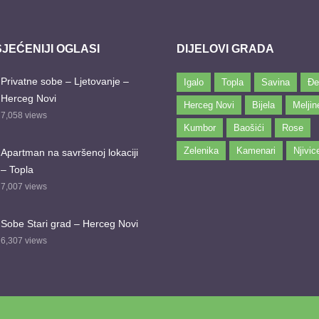
JEĆENIJI OGLASI
DIJELOVI GRADA
Privatne sobe – Ljetovanje –
Igalo
Topla
Savina
Đe
Herceg Novi
Herceg Novi
Bijela
Meljin
7,058
views
Kumbor
Baošići
Rose
Zelenika
Kamenari
Njivic
Apartman na savršenoj lokaciji
– Topla
7,007
views
Sobe Stari grad – Herceg Novi
6,307
views