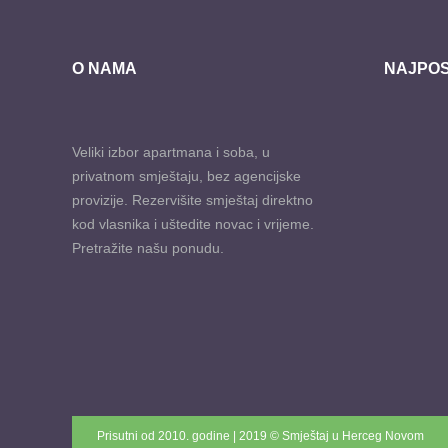
O NAMA
NAJPOS
Veliki izbor apartmana i soba, u
privatnom smještaju, bez agencijske
provizije. Rezervišite smještaj direktno
kod vlasnika i uštedite novac i vrijeme.
Pretražite našu ponudu.
Prisutni od 2010. godine | 2019 © Smještaj u Herceg Novom