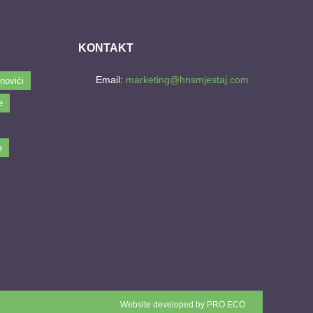
KONTAKT
Email:
marketing@hnsmjestaj.com
novići
e
e
Website developed by
PRO ECO