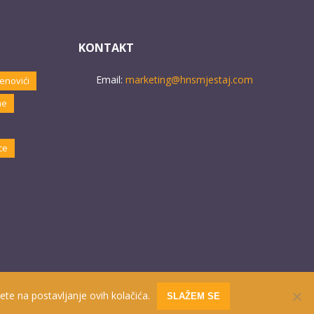
KONTAKT
Email:
marketing@hnsmjestaj.com
enovići
ne
ce
ete na postavljanje ovih kolačića.
SLAŽEM SE
Website developed by
PRO ECO