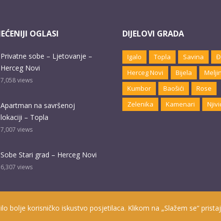
EĆENIJI OGLASI
DIJELOVI GRADA
Privatne sobe – Ljetovanje –
Igalo
Topla
Savina
Đ
Herceg Novi
Herceg Novi
Bijela
Melji
7,058
views
Kumbor
Baošići
Rose
Zelenika
Kamenari
Njivi
Apartman na savršenoj
lokaciji – Topla
7,007
views
Sobe Stari grad – Herceg Novi
6,307
views
ilo bolje korisničko iskustvo posjetilaca. Klikom na „Slažem se“ pristaj