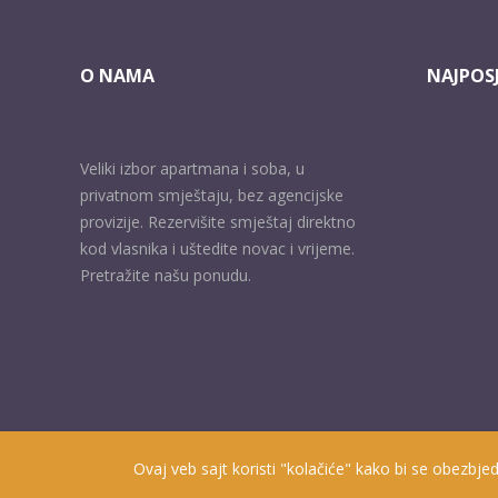
O NAMA
NAJPOSJ
Veliki izbor apartmana i soba, u
privatnom smještaju, bez agencijske
provizije. Rezervišite smještaj direktno
kod vlasnika i uštedite novac i vrijeme.
Pretražite našu ponudu.
Ovaj veb sajt koristi "kolačiće" kako bi se obezbjed
Prisutni od 2010. godine | 2019 © Smještaj u Herceg Novom