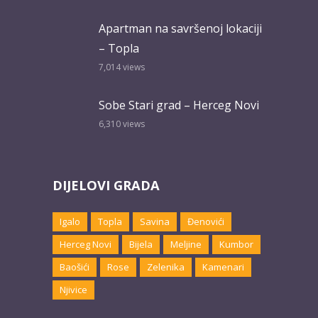
Apartman na savršenoj lokaciji
– Topla
7,014
views
Sobe Stari grad – Herceg Novi
6,310
views
DIJELOVI GRADA
Igalo
Topla
Savina
Đenovići
Herceg Novi
Bijela
Meljine
Kumbor
Baošići
Rose
Zelenika
Kamenari
Njivice