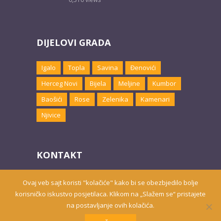
DIJELOVI GRADA
Igalo
Topla
Savina
Đenovići
Herceg Novi
Bijela
Meljine
Kumbor
Baošići
Rose
Zelenika
Kamenari
Njivice
KONTAKT
Email:
marketing@hnsmjestaj.com
Ovaj veb sajt koristi "kolačiće" kako bi se obezbjedilo bolje
korisničko iskustvo posjetilaca. Klikom na „Slažem se“ pristajete
na postavljanje ovih kolačića.