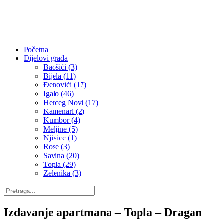
Početna
Dijelovi grada
Baošići (3)
Bijela (11)
Đenovići (17)
Igalo (46)
Herceg Novi (17)
Kamenari (2)
Kumbor (4)
Meljine (5)
Njivice (1)
Rose (3)
Savina (20)
Topla (29)
Zelenika (3)
Izdavanje apartmana – Topla – Dragan