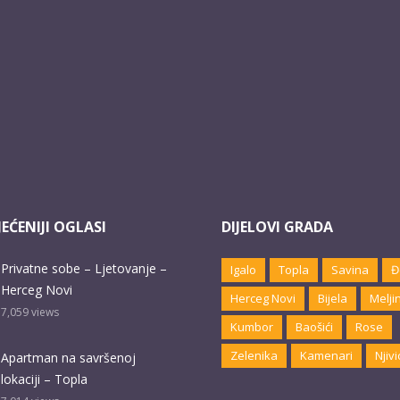
EĆENIJI OGLASI
DIJELOVI GRADA
Privatne sobe – Ljetovanje –
Igalo
Topla
Savina
Đ
Herceg Novi
Herceg Novi
Bijela
Melji
7,059
views
Kumbor
Baošići
Rose
Zelenika
Kamenari
Njivi
Apartman na savršenoj
lokaciji – Topla