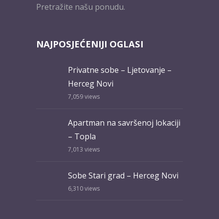
Pretražite našu ponudu.
NAJPOSJEĆENIJI OGLASI
Privatne sobe – Ljetovanje –
Herceg Novi
7,059
views
Apartman na savršenoj lokaciji
– Topla
7,013
views
Sobe Stari grad – Herceg Novi
6,310
views