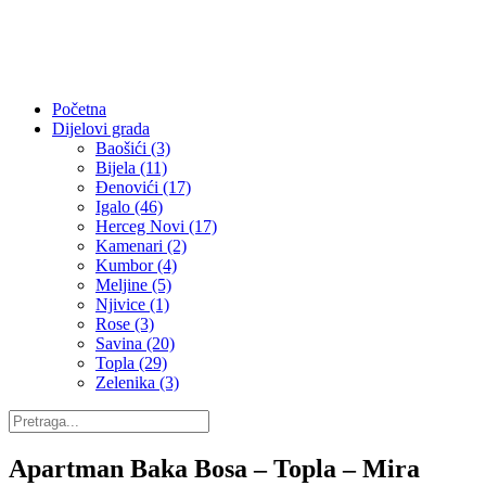
Početna
Dijelovi grada
Baošići (3)
Bijela (11)
Đenovići (17)
Igalo (46)
Herceg Novi (17)
Kamenari (2)
Kumbor (4)
Meljine (5)
Njivice (1)
Rose (3)
Savina (20)
Topla (29)
Zelenika (3)
Apartman Baka Bosa – Topla – Mira