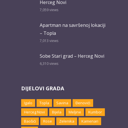
Herceg Novi
7,059
views
Apartman na savršenoj lokaciji
– Topla
7,013
views
Sobe Stari grad – Herceg Novi
6,310
views
DIJELOVI GRADA
Igalo
Topla
Savina
Đenovići
Herceg Novi
Bijela
Meljine
Kumbor
Baošići
Rose
Zelenika
Kamenari