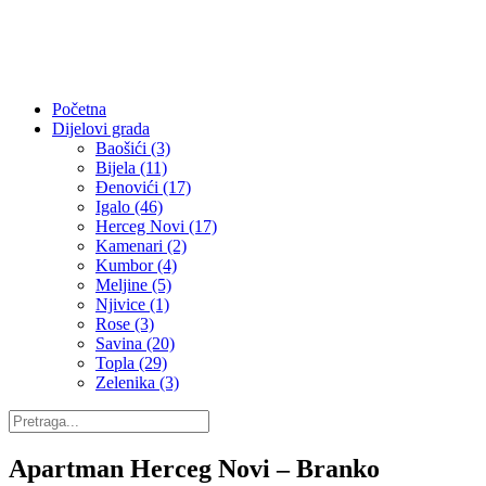
Početna
Dijelovi grada
Baošići (3)
Bijela (11)
Đenovići (17)
Igalo (46)
Herceg Novi (17)
Kamenari (2)
Kumbor (4)
Meljine (5)
Njivice (1)
Rose (3)
Savina (20)
Topla (29)
Zelenika (3)
Apartman Herceg Novi – Branko