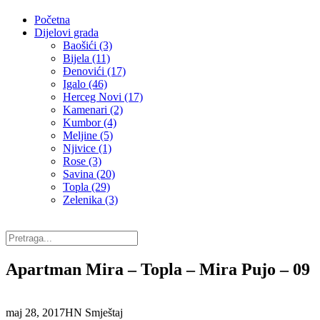
Početna
Dijelovi grada
Baošići (3)
Bijela (11)
Đenovići (17)
Igalo (46)
Herceg Novi (17)
Kamenari (2)
Kumbor (4)
Meljine (5)
Njivice (1)
Rose (3)
Savina (20)
Topla (29)
Zelenika (3)
Apartman Mira – Topla – Mira Pujo – 09
maj 28, 2017
HN Smještaj