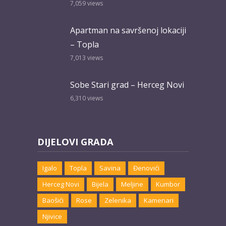
7,059
views
Apartman na savršenoj lokaciji
– Topla
7,013
views
Sobe Stari grad – Herceg Novi
6,310
views
DIJELOVI GRADA
Igalo
Topla
Savina
Đenovići
Herceg Novi
Bijela
Meljine
Kumbor
Baošići
Rose
Zelenika
Kamenari
Njivice