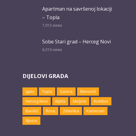
Apartman na savršenoj lokaciji
– Topla
7,013
views
Sobe Stari grad – Herceg Novi
6,310
views
DIJELOVI GRADA
Igalo
Topla
Savina
Đenovići
Herceg Novi
Bijela
Meljine
Kumbor
Baošići
Rose
Zelenika
Kamenari
Njivice