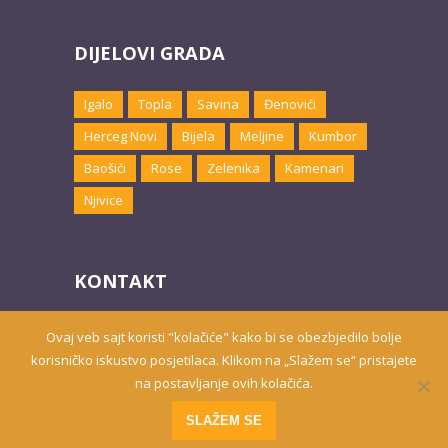
DIJELOVI GRADA
Igalo
Topla
Savina
Đenovići
Herceg Novi
Bijela
Meljine
Kumbor
Baošići
Rose
Zelenika
Kamenari
Njivice
KONTAKT
Email:
marketing@hnsmjestaj.com
Ovaj veb sajt koristi "kolačiće" kako bi se obezbjedilo bolje
korisničko iskustvo posjetilaca. Klikom na „Slažem se“ pristajete
na postavljanje ovih kolačića.
Prisutni od 2010. godine | 2019 © Smještaj u Herceg Novom
SLAŽEM SE
Website developed by
PRO ECO